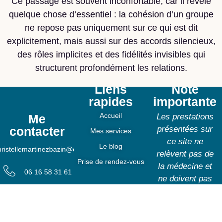
Ce passage est souvent inconfortable, car il révèle
quelque chose d’essentiel : la cohésion d’un groupe
ne repose pas uniquement sur ce qui est dit
explicitement, mais aussi sur des accords silencieux,
des rôles implicites et des fidélités invisibles qui
structurent profondément les relations.
Liens
Note
rapides
importante
Accueil
Me
Les prestations
contacter
présentées sur
Mes services
ce site ne
Le blog
hristellemartinezbazin@outlook.fr
relèvent pas de
Prise de rendez-vous
la médecine et
06 16 58 31 61
ne doivent pas
se substituer à
3 avenue des
peupliers
un traitement ou
35510 Cesson
à un suivi